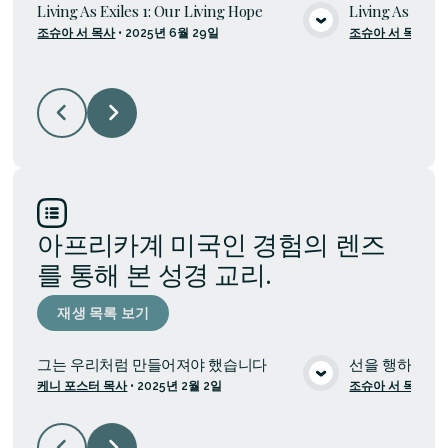
Living As Exiles 1: Our Living Hope
Living As Exile
조슈아 서 목사
•
2025년 6월 29일
조슈아 서 목사
•
2
미디어 보기
아프리카계 미국인 경험의 렌즈
를 통해 본 성경 교리.
재생 목록 보기
그는 우리처럼 만들어져야 했습니다
선을 행하고 고
케니 포스터 목사
•
2025년 2월 2일
조슈아 서 목사
•
2
미디어 보기