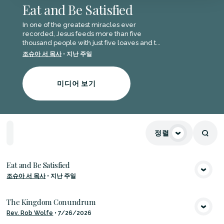
Eat and Be Satisfied
In one of the greatest miracles ever
recorded, Jesus feeds more than five
thousand people with just five loaves and t...
조슈아 서 목사
•
지난 주일
미디어 보기
재
스
생
성
주
정렬
홈
피
목
경
제
커
록
Eat and Be Satisfied
조슈아 서 목사
•
지난 주일
미디어 보기
The Kingdom Conundrum
Rev. Rob Wolfe
•
7/26/2026
미디어 보기